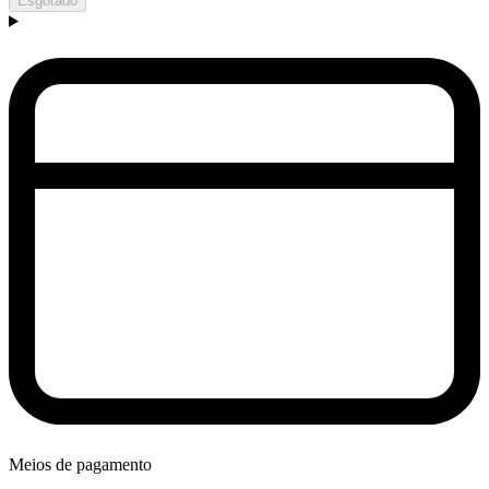
Esgotado
Meios de pagamento