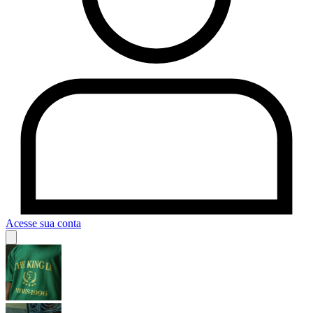
Acesse sua conta