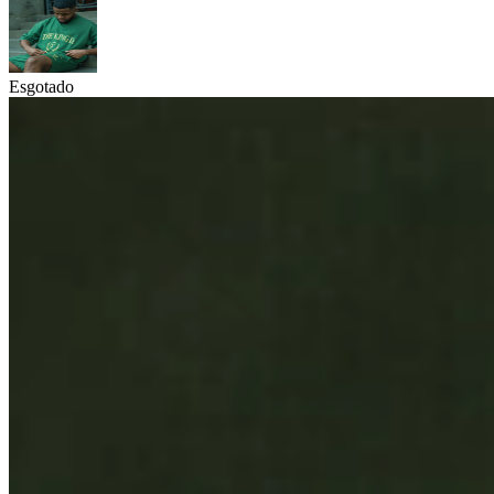
Esgotado