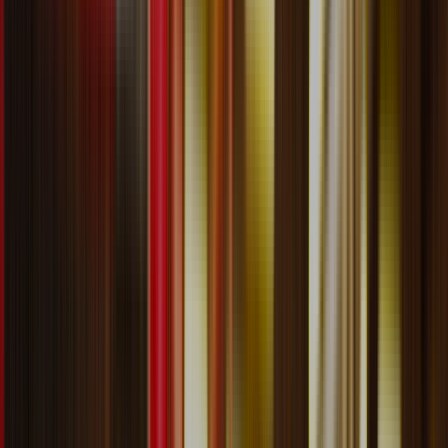
Acesse sua conta
Início
.
YEAR 7
Início
.
YEAR 7
YEAR 7